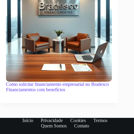
Como solicitar financiamento empresarial no Bradesco
Financiamentos com benefícios
Início
Privacidade
Cookies
Termos
Quem Somos
Contato